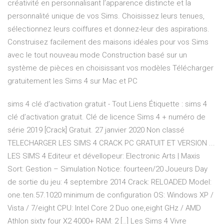
créativité en personnalisant l’apparence distincte et la
personnalité unique de vos Sims. Choisissez leurs tenues,
sélectionnez leurs coiffures et donnez-leur des aspirations.
Construisez facilement des maisons idéales pour vos Sims
avec le tout nouveau mode Construction basé sur un
système de pièces en choisissant vos modèles Télécharger
gratuitement les Sims 4 sur Mac et PC
sims 4 clé d’activation gratuit - Tout Liens Étiquette : sims 4
clé d’activation gratuit. Clé de licence Sims 4 + numéro de
série 2019 [Crack] Gratuit. 27 janvier 2020 Non classé
TELECHARGER LES SIMS 4 CRACK PC GRATUIT ET VERSION ...
LES SIMS 4 Editeur et dévellopeur: Electronic Arts | Maxis
Sort: Gestion – Simulation Notice: fourteen/20 Joueurs Day
de sortie du jeu: 4 septembre 2014 Crack: RELOADED Model:
one.ten.57.1020 minimum de configuration OS: Windows XP /
Vista / 7/eight CPU: Intel Core 2 Duo one,eight GHz / AMD
Athlon sixty four X2 4000+ RAM: 2 […] Les Sims 4 Vivre